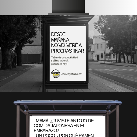
DESDE
MAÑANA
NO VOLVERÉ A
PROCRASTINAR
Taller de productividad
y clima laboral.
¡Incríbete hoy!
comedystudio.net
- MAMÁ, ¿TUVISTE ANTOJO DE
COMIDA JAPONESA EN EL
EMBARAZO?
- UN POCO, ¿POR QUÉ RAMEN